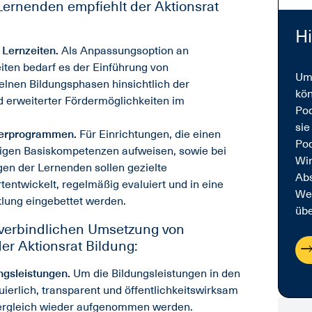
ernenden empfiehlt der Aktionsrat
H
 Lernzeiten.
Als Anpassungsoption an
iten bedarf es der Einführung von
Um 
zelnen Bildungsphasen hinsichtlich der
kön
 erweiterter Fördermöglichkeiten im
Pod
sie
derprogrammen.
Für Einrichtungen, die einen
Pod
rigen Basiskompetenzen aufweisen, sowie bei
Wir
en der Lernenden sollen gezielte
Abs
entwickelt, regelmäßig evaluiert und in eine
We
lung eingebettet werden.
übe
 verbindlichen Umsetzung von
er Aktionsrat Bildung:
ngsleistungen.
Um die Bildungsleistungen in den
ierlich, transparent und öffentlichkeitswirksam
vergleich wieder aufgenommen werden.