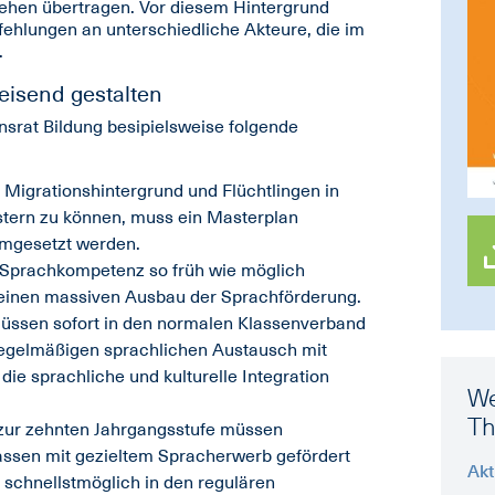
ehen übertragen. Vor diesem Hintergrund
fehlungen an unterschiedliche Akteure, die im
.
eisend gestalten
nsrat Bildung besipielsweise folgende
 Migrationshintergrund und Flüchtlingen in
stern zu können, muss ein Masterplan
umgesetzt werden.
n Sprachkompetenz so früh wie möglich
b einen massiven Ausbau der Sprachförderung.
müssen sofort in den normalen Klassenverband
 regelmäßigen sprachlichen Austausch mit
ie sprachliche und kulturelle Integration
We
T
 zur zehnten Jahrgangsstufe müssen
lassen mit gezieltem Spracherwerb gefördert
Akt
 schnellstmöglich in den regulären