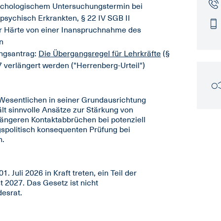
sychologischem Untersuchungstermin bei
sychisch Erkrankten, § 22 IV SGB II
ger Härte von einer Inanspruchnahme des
n
ungsantrag:
Die Übergangsregel für Lehrkräfte
(§
7 verlängert werden ("Herrenberg-Urteil")
 Wesentlichen in seiner Grundausrichtung
lt sinnvolle Ansätze zur Stärkung von
längeren Kontaktabbrüchen bei potenziell
spolitisch konsequenten Prüfung bei
n.
. Juli 2026 in Kraft treten, ein Teil der
 2027. Das Gesetz ist nicht
esrat.