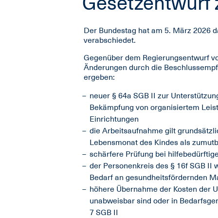
Gesetzentwurf 
Der Bundestag hat am 5. März 2026 da
verabschiedet.
Gegenüber dem Regierungsentwurf vo
Änderungen durch die Beschlussempfe
ergeben:
neuer § 64a SGB II zur Unterstützun
Bekämpfung von organisiertem Lei
Einrichtungen
die Arbeitsaufnahme gilt grundsätzli
Lebensmonat des Kindes als zumutbar
schärfere Prüfung bei hilfebedürftig
der Personenkreis des § 16f SGB II 
Bedarf an gesundheitsfördernden M
höhere Übernahme der Kosten der U
unabweisbar sind oder in Bedarfsgem
7 SGB II