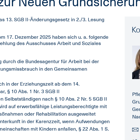
zur Neuen Grundsicheru
s 13. SGB II-Änderungsgesetz in 2./3. Lesung
Ko
m 17. Dezember 2025 haben sich u. a. folgende
hlung des Ausschusses Arbeit und Soziales
g durch die Bundesagentur für Arbeit bei der
stungsmissbrauch in den Gemeinsamen
ch in der Erziehungszeit ab dem 14.
, § 10 Abs. 1 Nr. 3 SGB II
Pfl
en Selbstständigen nach § 10 Abs. 2 Nr. 5 SGB II
Gru
wird auf erwerbsfähige Leistungsberechtigte mit
Ges
aßnahmen oder Rehabilitation ausgeweitet
Nac
nterkunft in der Karenzzeit, wenn Aufwendungen
einschaften mit Kindern anfallen, § 22 Abs. 1 S.