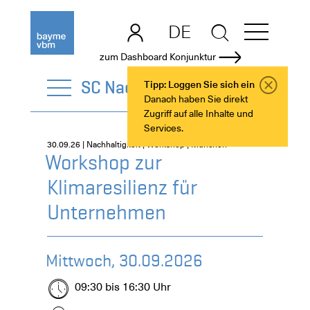
DE
EN
zum Dashboard Konjunktur
SC Nachhaltigkeit
Tipp: Loggen Sie sich ein
Danach haben Sie direkt
Zugriff auf alle Inhalte und
Services.
30.09.26 | Nachhaltigkeit | Workshop | München
Workshop zur
Klimaresilienz für
Unternehmen
Mittwoch, 30.09.2026
09:30 bis 16:30 Uhr