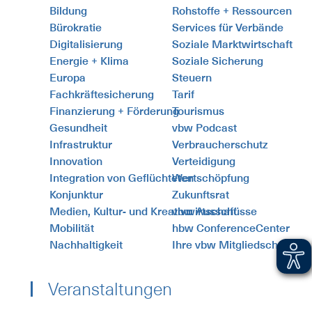
Bildung
Rohstoffe + Ressourcen
Bürokratie
Services für Verbände
Digitalisierung
Soziale Marktwirtschaft
Energie + Klima
Soziale Sicherung
Europa
Steuern
Fachkräftesicherung
Tarif
Finanzierung + Förderung
Tourismus
Gesundheit
vbw Podcast
Infrastruktur
Verbraucherschutz
Innovation
Verteidigung
Integration von Geflüchteten
Wertschöpfung
Konjunktur
Zukunftsrat
Medien, Kultur- und Kreativwirtschaft
vbw Ausschüsse
Mobilität
hbw ConferenceCenter
Nachhaltigkeit
Ihre vbw Mitgliedschaft
Veranstaltungen