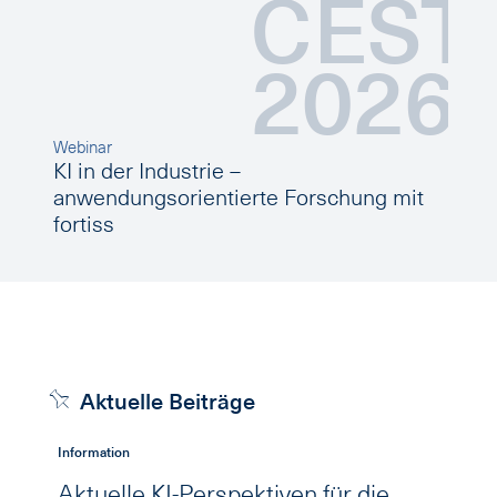
CEST
2026
Webinar
KI in der Industrie –
anwendungsorientierte Forschung mit
fortiss
Aktuelle Beiträge
Information
I
Aktuelle KI-Perspektiven für die